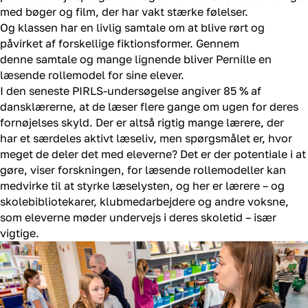
med bøger og film,
der har v
akt
stærke følelser.
Og
klassen
har en livlig samtale om at blive rørt og
påvirket af forskellige fiktionsformer.
Gennem
denne
samtale
og mange
lignende
bliver Pernille en
læsende rollemodel for sine elever.
I den seneste PIRLS-undersøgelse angiver 85 % af
dansklærerne, at de læser flere gange om ugen for deres
fornøjelses skyld. Der er altså rigtig mange lærere, der
har et særdeles aktivt læseliv, men spørgsmålet er, hvor
meget de deler det med eleverne? Det er der potentiale i at
gøre, viser forskningen, for læsende rollemodeller kan
medvirke til at styrke læselysten, og her er lærere – og
skolebibliotekarer, klubmedarbejdere og andre voksne,
som eleverne møder undervejs i deres skoletid – især
vigtige.