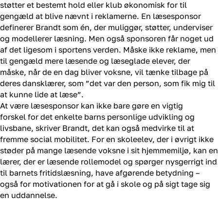
støtter et bestemt hold eller klub økonomisk for til
gengæld at blive nævnt i reklamerne. En læsesponsor
definerer Brandt som én, der muliggør, støtter, underviser
og modellerer læsning. Men også sponsoren får noget ud
af det ligesom i sportens verden. Måske ikke reklame, men
til gengæld mere læsende og læseglade elever, der
måske, når de en dag bliver voksne, vil tænke tilbage på
deres dansklærer, som ”det var den person, som fik mig til
at kunne lide at læse”.
At være læsesponsor kan ikke bare gøre en vigtig
forskel for det enkelte barns personlige udvikling og
livsbane, skriver Brandt, det kan også medvirke til at
fremme social mobilitet. For en skoleelev, der i øvrigt ikke
støder på mange læsende voksne i sit hjemmemiljø, kan en
lærer, der er læsende rollemodel og spørger nysgerrigt ind
til barnets fritidslæsning, have afgørende betydning –
også for motivationen for at gå i skole og på sigt tage sig
en uddannelse.