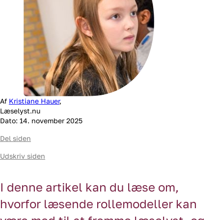
læsning
Danmarks
Hemmelig
Historie
Bedste
læsemiljø
EVER!
Af
Kristiane Hauer
,
Læselyst.nu
Dato: 14. november 2025
Del siden
Udskriv siden
I denne artikel kan du læse om,
hvorfor læsende rollemodeller kan