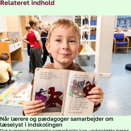
Relateret indhold
Når lærere og pædagoger samarbejder om
læselyst i indskolingen
Det tværprofessionelle samarbejde kan understøtte børns