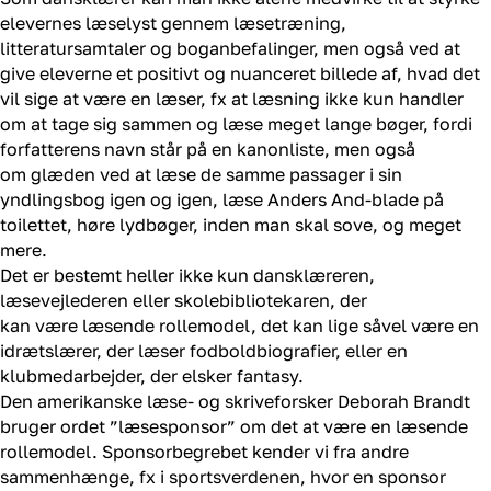
elevernes læselyst gennem læsetræning,
litteratursamtaler
og boganbefalinger, men også ved at
give eleverne et positivt
og
nuanceret billede af, hvad det
vil sige at være en læser
, fx at læsning ikke kun handler
om at tage sig sammen og læse meget lange bøger,
fordi
forfatterens navn står på en kanonliste,
men også
om
glæden ved
at
læse de samme passager i sin
yndlingsbog igen og igen,
læse Anders And-blade
på
toilettet
, høre lydbøger,
inden man skal sove
,
og meget
mere
.
Det er bestemt heller ikke kun dansklæreren,
læsevejlederen eller skolebibliotekaren, der
kan
være
læsende
rollemodel
, det kan
lige såvel
være
en
idrætslærer, der læser fodboldbiografier, eller en
klubmedarbejder, der elsker fantasy.
Den amerikanske læse- og skriveforsker Deborah Brandt
bruger ordet ”læsesponsor” om det at være en læsende
rollemodel. Sponsorbegrebet kender vi fra andre
sammenhænge, fx i sportsverdenen, hvor en sponsor