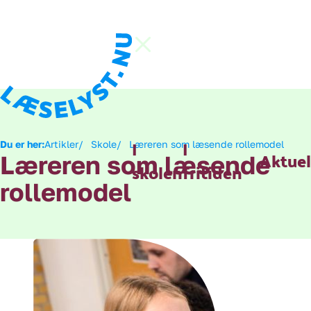
Hop direkte til indhold
Gå til forsiden
Luk menu
I
I
Du er her:
Artikler
Skole
Læreren som læsende rollemodel
Aktuel
Læreren som læsende
skolen
fritiden
rollemodel
Konferen
Lyst til