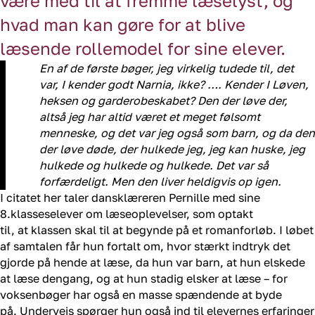
være med til at fremme læselyst, og
hvad man kan gøre for at blive
læsende rollemodel for sine elever.
En af de første bøger, jeg virkelig tudede til, det
var, I kender godt
Narnia
, ikke? ….
Kender I
Løven,
heksen og garderobeskabet
? Den der løve der,
altså jeg har altid været et meget følsomt
menneske, og det var jeg også som barn, og da den
der løve døde, der hulkede jeg, jeg kan huske, jeg
hulkede og hulkede og hulkede. Det var så
forfærdeligt. Men den liver heldigvis op igen.
I
c
itatet her
taler
dansklæreren Pernille med sine
8.klasse
selever om læseoplevelser,
som optakt
til,
at
klassen skal til at begynde på et romanforløb.
I løbet
af
samtalen
får hun fortalt om, hvor stærkt indtryk det
gjorde på hende at læse, da hun var barn, at hun elskede
at læse dengang, og at hun stadig elsker at læse
– f
or
voksenbøger
har også en masse
spændende
at byde
på.
Undervejs
spørger
hun
også ind til elevernes erfaringer