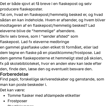
Det er både sjovt at få breve i en flaskepost og selv
producere flaskeposter.
Tal om, hvad en flaskepost/hemmelig besked er, og hvad
sådan en kan indeholde. Hvem er afsender, og hvem bliver
modtageren af en flaskepost/hemmelig besked? Lad
eleverne blive de ”hemmelige” afsendere.
Skriv selv breve, som I ”sender afsted” som
flaskepost. Lad fx eleverne medbringe
en gammel glasflaske uden etiket til formålet, eller lad
dem tegne en flaske på en plastiklomme/frostpose. Lad
dem gemme flaskeposterne et hemmeligt sted på skolen,
fx på skolebiblioteket, hvor en anden elev kan lede efter
den, finde den, læse den og eventuelt besvare den.
Forberedelse
Find papir, forskellige skriveredskaber og genstande, som
man kan poste beskeder i.
Det kan være:
Tomme flasker med afdampede etiketter
Frostposer