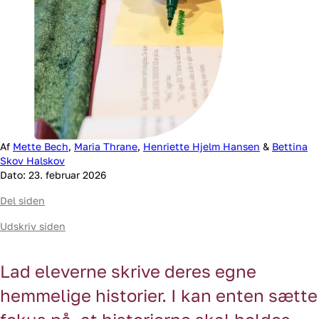
læsning
Danmarks
Hemmelig
Historie
Bedste
læsemiljø
EVER!
Af
Mette Bech
,
Maria Thrane
,
Henriette Hjelm Hansen
&
Bettina
Skov Halskov
Dato: 23. februar 2026
Del siden
Udskriv siden
Lad eleverne skrive deres egne
hemmelige historier. I kan enten sætte