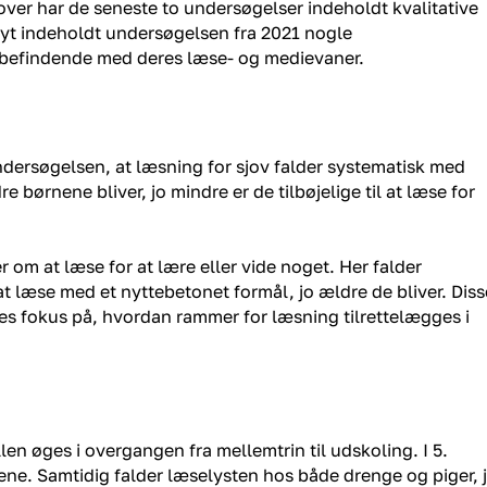
er har de seneste to undersøgelser indeholdt kvalitative
nyt indeholdt undersøgelsen fra 2021 nogle
elbefindende med deres læse- og medievaner.
undersøgelsen, at læsning for sjov falder systematisk med
dre børnene bliver, jo mindre er de tilbøjelige til at læse for
er om at læse for at lære eller vide noget. Her falder
 at læse med et nyttebetonet formål, jo ældre de bliver. Diss
des fokus på, hvordan rammer for læsning tilrettelægges i
llen øges i overgangen fra mellemtrin til udskoling. I 5.
gene. Samtidig falder læselysten hos både drenge og piger, 