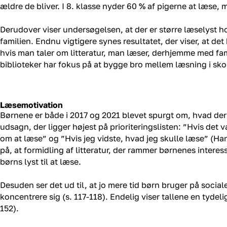
ældre de bliver. I 8. klasse nyder 60 % af pigerne at læse,
Derudover viser undersøgelsen, at der er større læselyst 
familien. Endnu vigtigere synes resultatet, der viser, at de
hvis man taler om litteratur, man læser, derhjemme med fami
biblioteker har fokus på at bygge bro mellem læsning i sk
Læsemotivation
Børnene er både i 2017 og 2021 blevet spurgt om, hvad der
udsagn, der ligger højest på prioriteringslisten: ”Hvis det
om at læse” og ”Hvis jeg vidste, hvad jeg skulle læse” (H
på, at formidling af litteratur, der rammer børnenes interes
børns lyst til at læse.
Desuden ser det ud til, at jo mere tid børn bruger på sociale
koncentrere sig (s. 117-118). Endelig viser tallene en tyde
152).