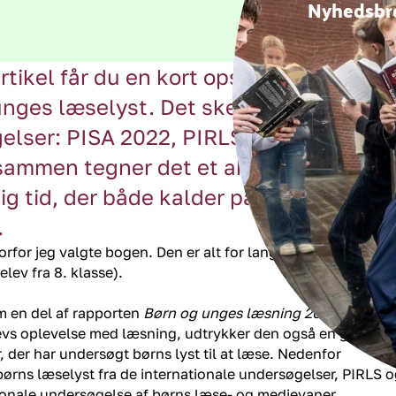
Nyhedsbr
rtikel får du en kort opsummering af de
unges læselyst. Det sker med afsæt i d
elser: PISA 2022, PIRLS 2021 og Børn 
sammen tegner det et aktuelt billede a
ig tid, der både kalder på nye undersø
.
vorfor jeg valgte bogen. Den er alt for lang. Jeg kommer
elev fra 8. klasse).
som en del af rapporten
Børn og unges læsning 2021
(Hansen
 elevs oplevelse med læsning, udtrykker den også en generel
 der har undersøgt børns lyst til at læse. Nedenfor
børns læselyst fra de internationale undersøgelser, PIRLS 
tionale undersøgelse af børns læse- og medievaner.