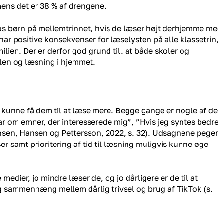
 mens det er 38 % af drengene.
hos børn på mellemtrinnet, hvis de læser højt derhjemme m
t har positive konsekvenser for læselysten på alle klassetrin
lien. Der er derfor god grund til. at både skoler og
olen og læsning i hjemmet.
 kunne få dem til at læse mere. Begge gange er nogle af de
 var om emner, der interesserede mig”, ”Hvis jeg syntes bedr
ansen, Hansen og Pettersson, 2022, s. 32). Udsagnene peger
ser samt prioritering af tid til læsning muligvis kunne øge
 medier, jo mindre læser de, og jo dårligere er de til at
lig sammenhæng mellem dårlig trivsel og brug af TikTok (s.