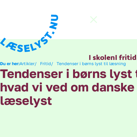
Hop direkte til indhold
Gå til forsiden
Luk menu
I skolen
I friti
Du er her:
Artikler
Fritid
Tendenser i børns lyst til læsning
Tendenser i børns lyst 
hvad vi ved om danske
læselyst