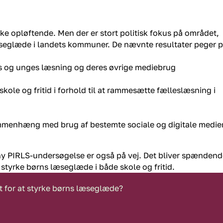
ke opløftende. Men der er stort politisk fokus på området,
 læseglæde i landets kommuner. De nævnte resultater peger p
 og unges læsning og deres øvrige mediebrug
skole og fritid i forhold til at rammesætte fælleslæsning i
ammenhæng med brug af bestemte sociale og digitale medie
 ny PIRLS-undersøgelse er også på vej. Det bliver spænden
t styrke børns læseglæde i både skole og fritid.
 for at styrke børns læseglæde?