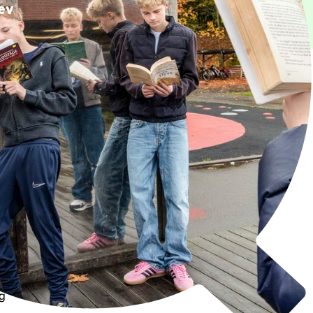
ev
n viden, vi har om
e seneste større
og unges læsning
f læsning i en
gelser og på
og