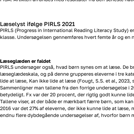
Læselyst ifølge PIRLS 2021
PIRLS (Progress in International Reading Literacy Study) e
klasse. Undersøgelsen gennemføres hvert femte år og en n
Læseglæden er faldet
PIRLS undersøger også, hvad børn synes om at læse. De b
læseglædeskala, og på denne grupperes eleverne i tre kateg
lide at læse, Kan ikke lide at læse (Fougt, S.S. et al, 2023, s
Sammenligner man tallene fra den forrige undersøgelse i 2
betydeligt. Fx var der 20 procent, der rigtig godt kunne lide
Tallene viser, at der både er mærkbart færre børn, som kan l
2016 var det 27% af eleverne, der ikke kunne lide at læse, me
endnu flere dybdegående undersøgelser af, hvorfor børn mis