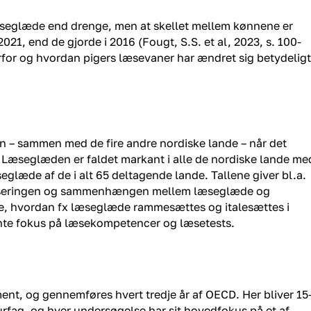
 læseglæde end drenge, men at skellet mellem kønnene er
21, end de gjorde i 2016 (Fougt, S.S. et al, 2023, s. 100-
orfor og hvordan pigers læsevaner har ændret sig betydeligt
en – sammen med de fire andre nordiske lande – når det
. Læseglæden er faldet markant i alle de nordiske lande me
glæde af de i alt 65 deltagende lande. Tallene giver bl.a.
taliseringen og sammenhængen mellem læseglæde og
e, hvordan fx læseglæde rammesættes og italesættes i
kante fokus på læsekompetencer og læsetests.
ent, og gennemføres hvert tredje år af OECD. Her bliver 15
urfag, og hver undersøgelse har sit hovedfokus på et af