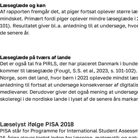
Læseglæde og køn
Af rapporten fremgår det, at piger fortsat oplever større
mindsket. Primært fordi piger oplever mindre læseglæde i 20
101). Resultatet giver bl.a. anledning til at undersøge, hv
de senere år.
Læseglæde på tværs af lande
Det er også tal fra PIRLS, der har placeret Danmark i bund
kommer til læseglæde (Fougt, S.S. et al, 2023, s. 101-102)
Norge, som det land, hvor børn i 2021 oplevede mindst læse
anledning til fortsat at undersøge konsekvenser af digi
medievaner. Derudover giver det også mening at undersøg
skoleregi i de nordiske lande i lyset af de senere års mar
Læselyst ifølge PISA 2018
PISA står for Programme for International Student Assessm
16-årige elever testet inden for læsning, matematik og nat