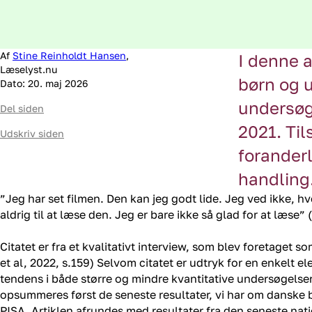
Af
Stine Reinholdt Hansen
,
I denne a
Læselyst.nu
børn og 
Dato: 20. maj 2026
undersøg
Del siden
2021. Til
Udskriv siden
foranderl
handling
”Jeg har set filmen. Den kan jeg godt lide. Jeg ved ikke, h
aldrig til at læse den. Jeg er bare ikke så glad for at læse” (
Citatet er fra et kvalitativt interview, som blev foretaget 
et al, 2022, s.159) Selvom citatet er udtryk for en enkelt
tendens i både større og mindre kvantitative undersøgelser,
opsummeres først de seneste resultater, vi har om danske 
PISA. Artiklen afrundes med resultater fra den seneste na