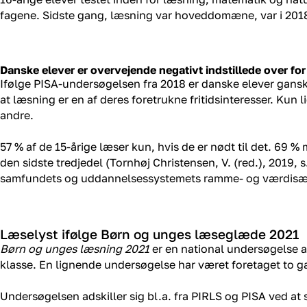
fagene. Sidste gang, læsning var hoveddomæne, var i 201
Danske elever er overvejende negativt indstillede over fo
Ifølge PISA-undersøgelsen fra 2018 er danske elever ganske 
at læsning er en af deres foretrukne fritidsinteresser. Kun l
andre.
57 % af de 15-årige læser kun, hvis de er nødt til det. 69 % 
den sidste tredjedel (Tornhøj Christensen, V. (red.), 2019, 
samfundets og uddannelsessystemets ramme- og værdisæt
Læselyst ifølge Børn og unges læseglæde 2021
Børn og unges læsning 2021
er en national undersøgelse af
klasse. En lignende undersøgelse har været foretaget to g
Undersøgelsen adskiller sig bl.a. fra PIRLS og PISA ved at 