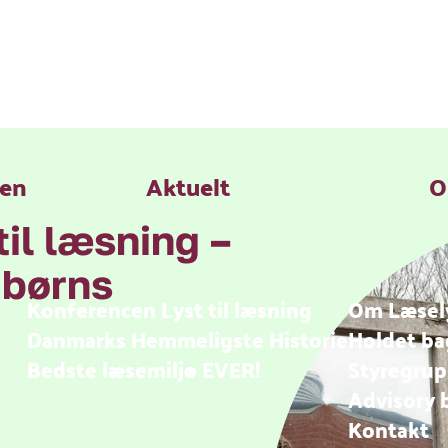
den
Aktuelt
O
til læsning –
 børns
Konferencen Lyst til læsning
Om Læsel
Danmarks Hemmeligste Historie
Holdet ba
Bedste læsemiljø EVER!
Styregru
Advisory 
Kontakt