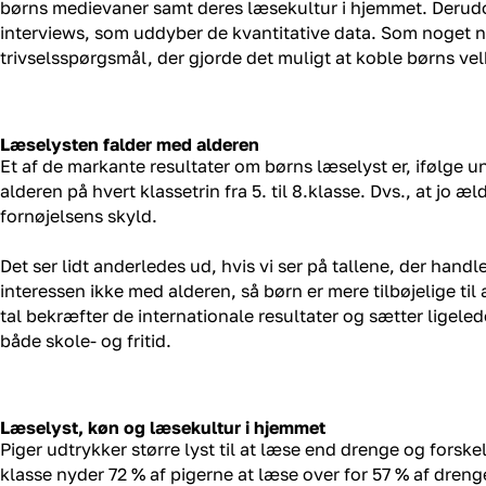
børns medievaner samt deres læsekultur i hjemmet. Derudov
interviews, som uddyber de kvantitative data. Som noget 
trivselsspørgsmål, der gjorde det muligt at koble børns v
Læselysten falder med alderen
Et af de markante resultater om børns læselyst er, ifølge 
alderen på hvert klassetrin fra 5. til 8.klasse. Dvs., at jo æl
fornøjelsens skyld.
Det ser lidt anderledes ud, hvis vi ser på tallene, der handl
interessen ikke med alderen, så børn er mere tilbøjelige til
tal bekræfter de internationale resultater og sætter ligele
både skole- og fritid.
Læselyst, køn og læsekultur i hjemmet
Piger udtrykker større lyst til at læse end drenge og forske
klasse nyder 72 % af pigerne at læse over for 57 % af dren